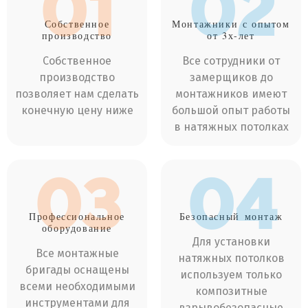
01
02
Собственное
Монтажники
с опытом
производство
от 3х-лет
Собственное
Все сотрудники от
производство
замерщиков до
позволяет нам сделать
монтажников имеют
конечную цену ниже
большой опыт работы
в натяжных потолках
03
04
Профессиональное
Безопасный
монтаж
оборудование
Для установки
Все монтажные
натяжных потолков
бригады оснащены
используем только
всеми необходимыми
композитные
инструментами для