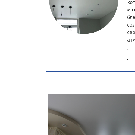
кот
ма
бле
со
све
ат