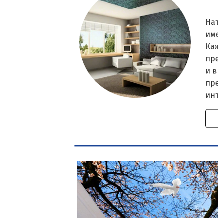
На
им
Ка
пр
и в
пр
ин