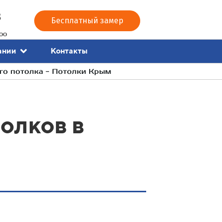
3
Бесплатный замер
00
Контакты
ании
го потолка - Потолки Крым
олков в