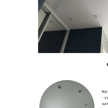
Ма
- э
на