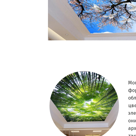
Мо
фор
обл
цве
эл
он
арх