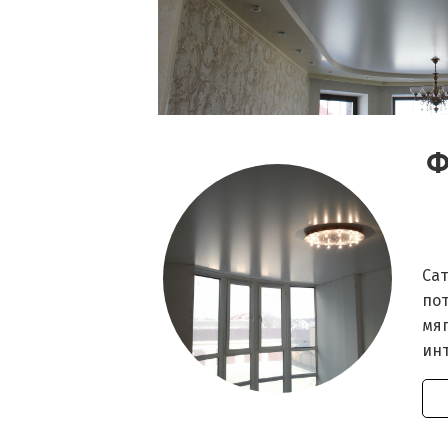
Ф
Са
по
мяг
ин