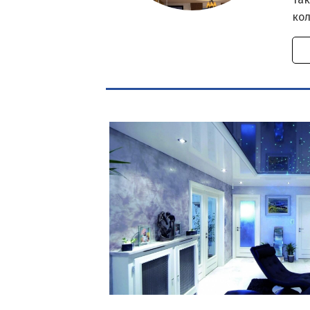
так
ко