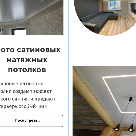
ото сатиновых
натяжных
потолков
тиновые натяжные
толки создают эффект
кого сияния и придают
терьеру особый шик
Посмотреть...