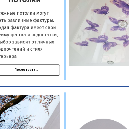
тяжные потолки могут
еть различные фактуры.
ждая фактура имеет свои
еимущества и недостатки,
ыбор зависит от личных
едпочтений и стиля
терьера
Посмотреть...