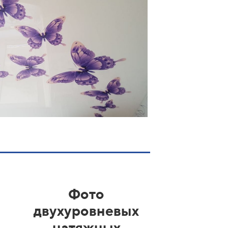
Фото
двухуровневых
натяжных