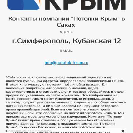
Контакты компании "Потолки Крым" в
Саках
АДРЕС
г.Симферополь, Кубанская 12
EMAIL
info@potolok-krum.ru
*Сайт носит исключительно информационный характер и не
является публичной офертой, определяемой положениями ГК РФ.
В акциях не участвуют потолки msd линейки классик. Для
получения подробной информации о наличии, видах,
характеристиках и стоимости услуг и товаров обращайтесь в отдел
продаж по указанным на сайте контактам. Все изображения на
сайте potolok-krum.ru носят исключительно информационный
характер, служат для ознакомления с видами и способами монтажа
натяжных потолков, и ни коим образом не нарушают авторские
права правообладателей. Если вы считаете что ваши права
нарушены: напишите обращение на почту info@potolok-krum.ru. Мы
примем все меры для устранения нарушения. Компания "Потолки
Крым" имеет право отказать в обслуживании без объяснения
причин. Если вы не согласны с правилами компании "Потолки
Крым", то просим Вас покинуть наш сайт potolok-krum.ru.
Благодарим за понимание.