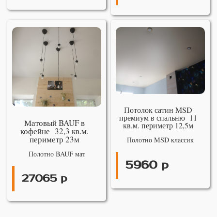
Потолок сатин MSD
премиум в спальню 11
Матовый BAUF в
кв.м. периметр 12,5м
кофейне 32,3 кв.м.
периметр 23м
Полотно MSD классик
Полотно BAUF мат
5960 р
27065 р