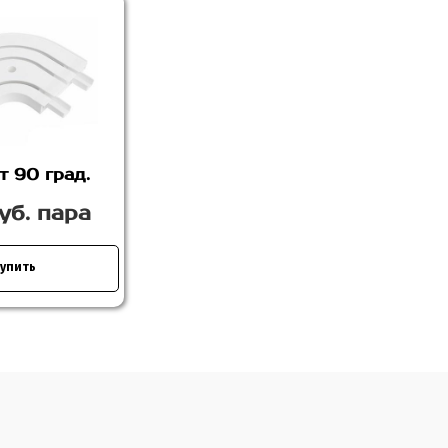
т 90 град.
уб. пара
упить