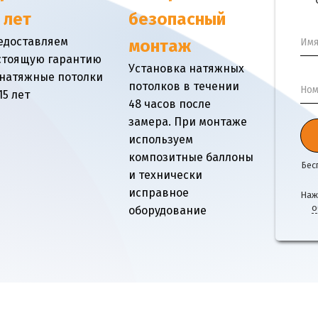
 лет
безопасный
едоставляем
Им
монтаж
стоящую гарантию
Установка натяжных
 натяжные потолки
потолков в течении
Ном
15 лет
48 часов после
замера. При монтаже
используем
композитные баллоны
Бес
и технически
исправное
Наж
о
оборудование