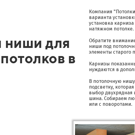
Компания "Потолки
варианта установк
установка карниза
натяжном потолке.
 ниши для
Обратите внимание,
ниши под потолочн
потолков в
элементы старого по
Карнизы показанные
нуждаются в допол
В потолочную нишу
подсветку, которая
выбор двухрядная 
шина. Собираем лю
или с поворотами.