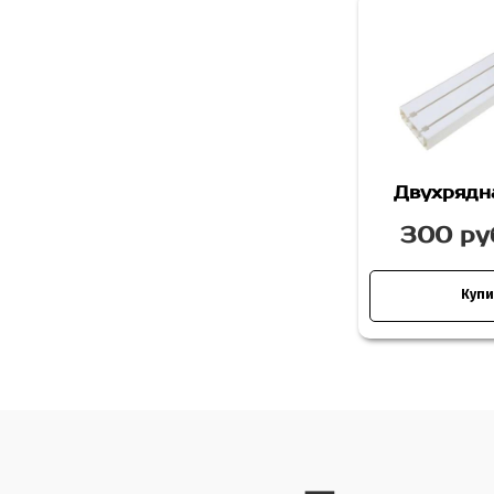
Двухрядн
300 руб
Купи