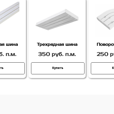
ая шина
Трехрядная шина
Поворо
. п.м.
350 руб. п.м.
250 р
ть
Купить
К