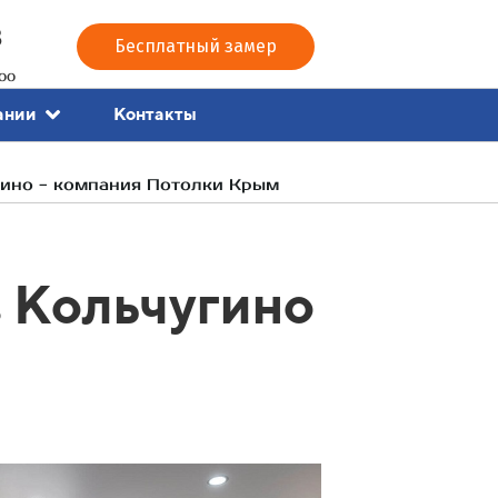
3
Бесплатный замер
00
Контакты
ании
гино - компания Потолки Крым
 Кольчугино