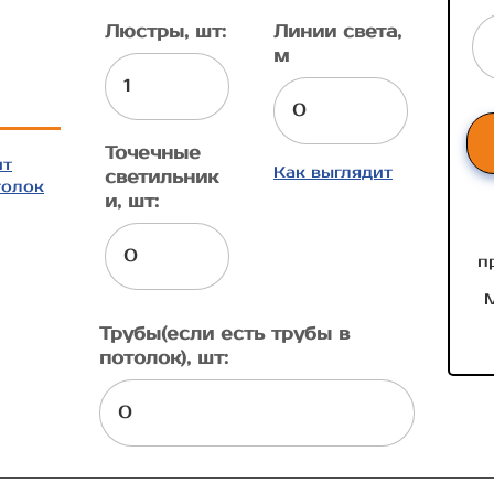
Люстры, шт:
Линии света,
м
Точечные
ит
Как выглядит
светильник
толок
и, шт:
п
М
Трубы(если есть трубы в
потолок), шт: