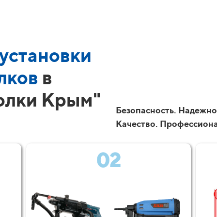
установки
лков
в
олки Крым"
Безопасность. Надежно
Качество. Профессион
02