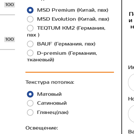
100
MSD Premium (Китай, пвх)
П
MSD Evolution (Китай, пвх)
и
н
TEQTUM КМ2 (Германия,
пвх )
100
BAUF (Германия, пвх)
D-premium (Германия,
тканевый)
И
Текстура потолка:
Матовый
Н
Сатиновый
Глянец(лак)
Освещение:
В