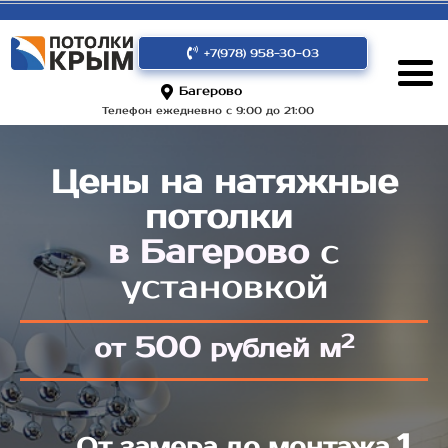
+7(978) 958-30-03
Багерово
Телефон ежедневно с 9:00 до 21:00
Цены на натяжные
потолки
в Багерово
с
установкой
2
500
от
рублей м
1
От замера до монтажа