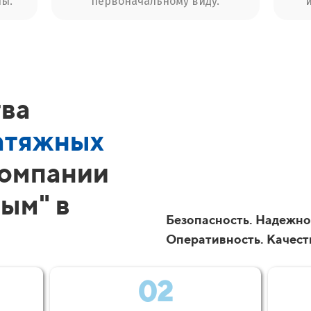
ы.
первоначальному виду.
ва
атяжных
компании
ым" в
Безопасность. Надежнос
Оперативность. Качест
02