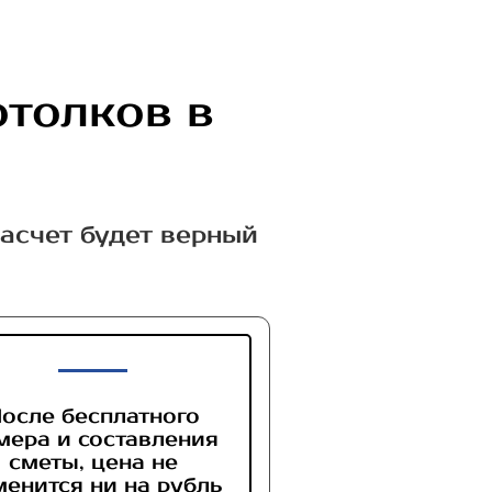
отолков в
расчет будет верный
осле бесплатного
мера и составления
сметы, цена не
менится ни на рубль