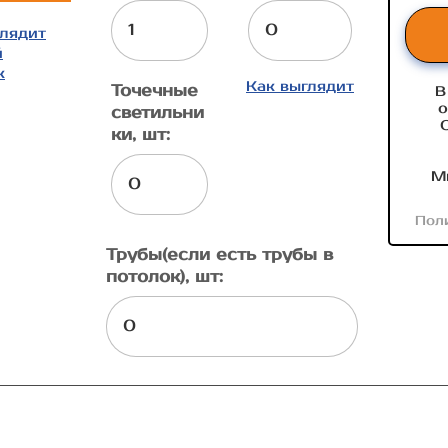
глядит
й
к
Как выглядит
Точечные
В
о
светильни
ки, шт:
М
Пол
Трубы(если есть трубы в
потолок), шт: