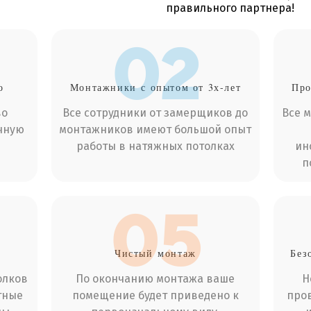
правильного партнера!
02
о
Монтажники
с опытом от 3х-лет
Про
во
Все сотрудники от замерщиков до
Все 
чную
монтажников имеют большой опыт
работы в натяжных потолках
ин
п
05
Чистый
монтаж
Без
олков
По окончанию монтажа ваше
Н
тные
помещение будет приведено к
пров