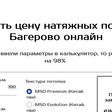
ть цену натяжных п
Багерово онлайн
ввели параметры в калькулятор, то 
на 98%
.м.
Текстура потолка:
100
MSD Premium (Китай,
П
пвх)
за
MSD Evolution (Китай,
.м.
из
пвх)