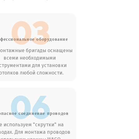
03
фессиональное оборудование
монтажные бригады оснащены
всеми необходимыми
струментами для установки
отолков любой сложности.
06
опасное соединение проводов
е используем "скрутки" на
одах. Для монтажа проводов