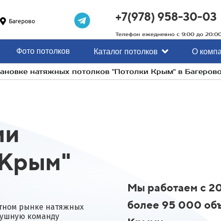
+7(978) 958-30-03
Багерово
Телефон ежедневно с 9:00 до 20:0
Фото потолков
Каталог потолков
О комп
ановке натяжных потолков "Потолки Крым" в Багеров
ии
 Крым"
Мы работаем с 20
более 95 000 объ
тном рынке натяжных
душную команду