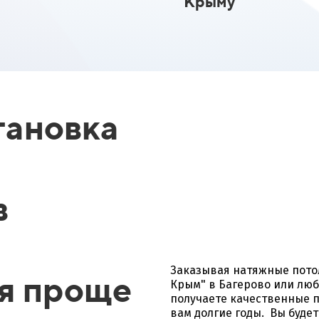
Крыму
тановка
в
Заказывая натяжные пото
ся проще
Крым" в Багерово или люб
получаете качественные п
вам долгие годы. Вы буде