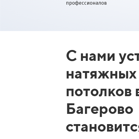
профессионалов
С нами ус
натяжных
потолков 
Багерово
становит