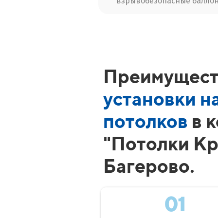
взрывобезопасные баллон
Преимущест
установки н
потолков
в 
"Потолки Кр
Багерово.
01