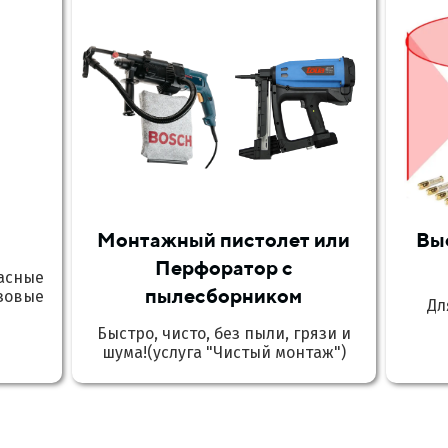
Монтажный пистолет или
Вы
Перфоратор с
асные
пылесборником
зовые
Дл
Быстро, чисто, без пыли, грязи и
шума!(услуга "Чистый монтаж")