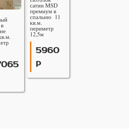
сатин MSD
премиум в
спальню 11
вый
кв.м.
 в
периметр
не
12,5м
кв.м.
етр
5960
р
7065