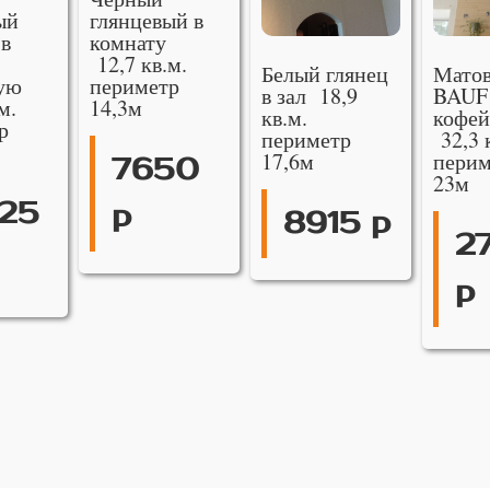
ый
глянцевый в
 в
комнату
12,7 кв.м.
Белый глянец
Мато
ую
периметр
в зал 18,9
BAUF
м.
14,3м
кв.м.
кофей
р
периметр
32,3 
17,6м
перим
7650
23м
25
р
8915 р
2
р