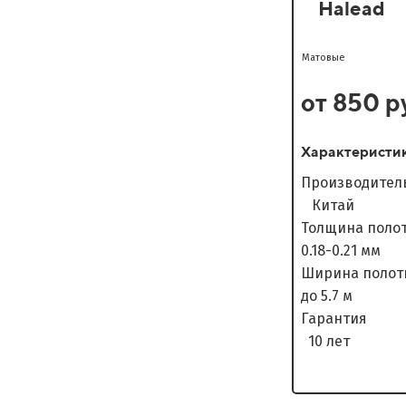
Halead
Матовые
от 850 р
Характеристи
Произво
Китай
Толщина п
0.18-0.21 мм
Ширина п
до 5.7 м
Гара
10 лет