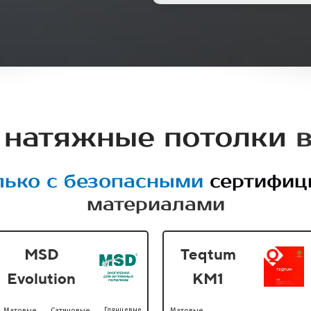
 натяжные потолки
в
лько с безопасными
сертифи
материалами
MSD
Teqtum
Evolution
KM1
Матовые
Сатиновые
Глянцевые
Матовые