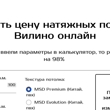
ть цену натяжных п
Вилино онлайн
ввели параметры в калькулятор, то 
на 98%
.м.
Текстура потолка:
100
MSD Premium (Китай,
П
пвх)
за
MSD Evolution (Китай,
.м.
из
пвх)