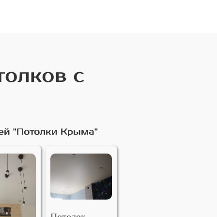
толков с
ей "Потолки Крыма"
Потолок