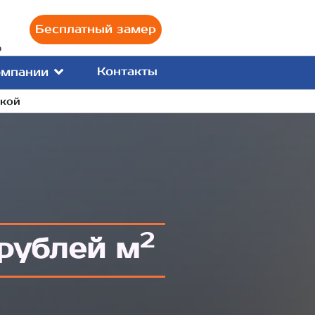
Бесплатный замер
0
Контакты
омпании
вкой
2
рублей м