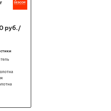
r
0 руб./
стики
водитель
 полотна
мм
 полотна
антия