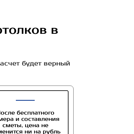
отолков в
расчет будет верный
осле бесплатного
мера и составления
сметы, цена не
менится ни на рубль