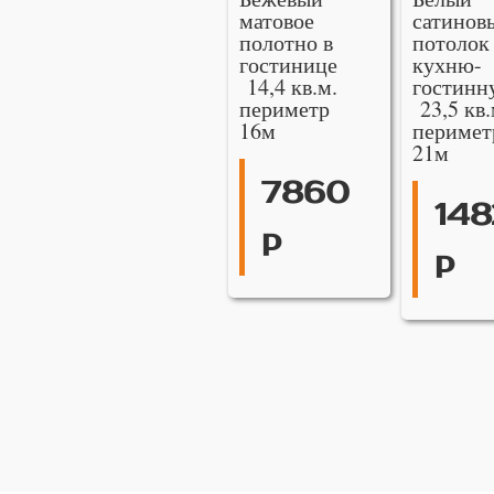
матовое
сатинов
полотно в
потолок
гостинице
кухню-
14,4 кв.м.
гостинн
периметр
23,5 кв.
16м
перимет
21м
7860
148
р
р