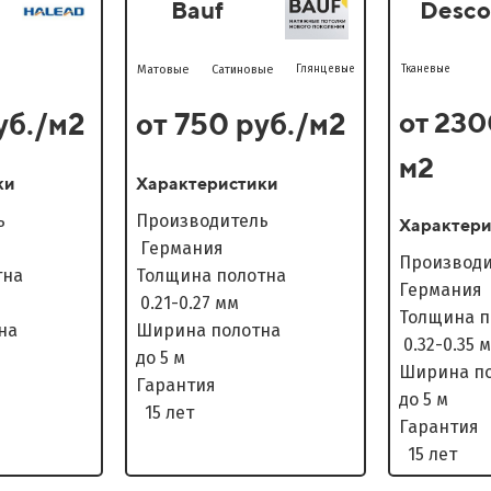
Bauf
Desco
Матовые
Сатиновые
Глянцевые
Тканевые
от 230
уб./м2
от 750 руб./м2
м2
ки
Характеристики
дитель
Производитель
Характери
Германия
Произ
олотна
Толщина полотна
Германия
0.21-0.27 мм
Толщина
олотна
Ширина полотна
0.32-0.35 
до 5 м
Ширина
нтия
Гарантия
до 5 м
15 лет
Гар
15 лет