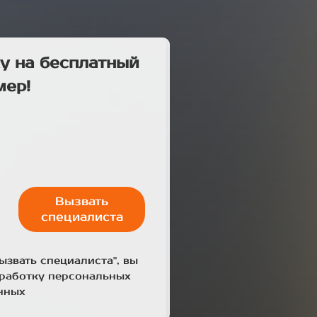
у на бесплатный
мер!
Вызвать
специалиста
ызвать специалиста", вы
бработку персональных
нных