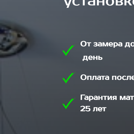
установк
От замера д
день
Оплата посл
Гарантия мат
25 лет