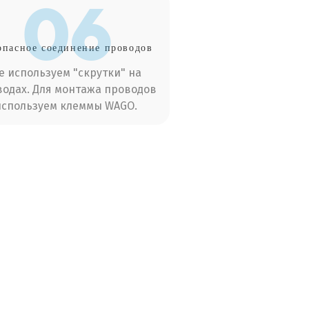
06
опасное соединение проводов
е используем "скрутки" на
одах. Для монтажа проводов
используем клеммы WAGO.