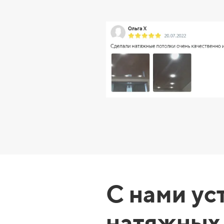
С нами ус
натяжных