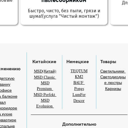
зовые
Дл
Быстро, чисто, без пыли, грязи и
шума!(услуга "Чистый монтаж")
Китайские
Немецкие
Товары
именению
TEQTUM
MSD(Китай)
Светильники
KM2
Светодиодны
MSD Classic
детскую
BAUF
е люстры
MSD
ванну
Premium
Pongs
Карнизы
 офисе
MSD Perfekt
LumFer
 балконе
MSD
Descor
зал
Evolusion
коридоре
 кухне
квартире
Дополнительно
спальне