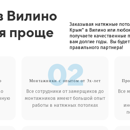
в Вилино
Заказывая натяжные пото
ся проще
Крым" в Вилино или любом
получаете качественные п
вам долгие годы. Вы буде
правильного партнера!
02
о
Монтажники
с опытом от 3х-лет
Про
во
Все сотрудники от замерщиков до
Все 
чную
монтажников имеют большой опыт
работы в натяжных потолках
ин
п