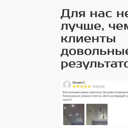
Для нас н
лучше, че
клиенты
довольны
результат