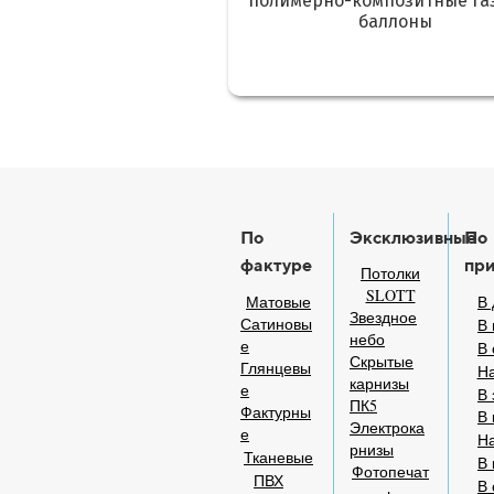
полимерно-композитные га
баллоны
По
Эксклюзивные
По
фактуре
пр
Потолки
SLOTT
Матовые
В 
Звездное
Сатиновы
В 
небо
е
В
Скрытые
Глянцевы
На
карнизы
е
В 
ПК5
Фактурны
В 
Электрока
е
На
рнизы
Тканевые
В 
Фотопечат
ПВХ
В 
ь