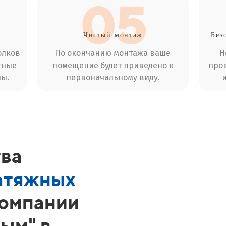
05
Чистый
монтаж
Без
олков
По окончанию монтажа ваше
Н
тные
помещение будет приведено к
пров
ы.
первоначальному виду.
ва
атяжных
компании
ым" в