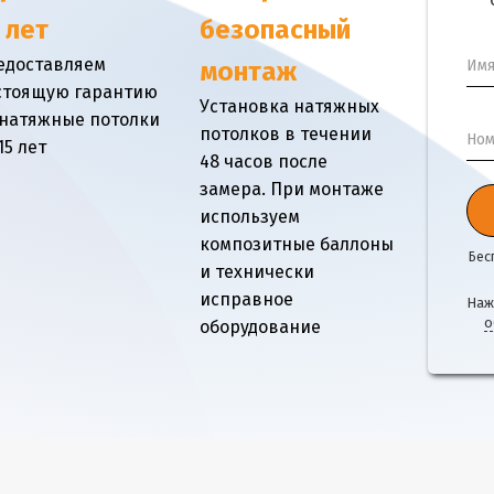
 лет
безопасный
едоставляем
Им
монтаж
стоящую гарантию
Установка натяжных
 натяжные потолки
потолков в течении
Ном
15 лет
48 часов после
замера. При монтаже
используем
композитные баллоны
Бес
и технически
исправное
Наж
о
оборудование