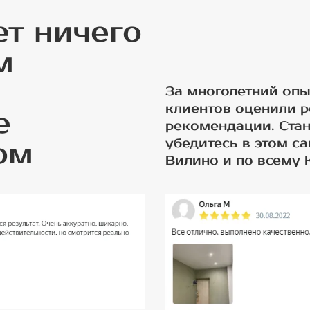
ет ничего
м
За многолетний опы
клиентов оценили р
е
рекомендации. Ста
убедитесь в этом с
ом
Вилино и по всему