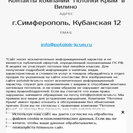
Контакты компании "Потолки Крым" в
Вилино
АДРЕС
г.Симферополь, Кубанская 12
EMAIL
info@potolok-krum.ru
*Сайт носит исключительно информационный характер и не
является публичной офертой, определяемой положениями ГК РФ.
В акциях не участвуют потолки msd линейки классик. Для
получения подробной информации о наличии, видах,
характеристиках и стоимости услуг и товаров обращайтесь в отдел
продаж по указанным на сайте контактам. Все изображения на
сайте potolok-krum.ru носят исключительно информационный
характер, служат для ознакомления с видами и способами монтажа
натяжных потолков, и ни коим образом не нарушают авторские
права правообладателей. Если вы считаете что ваши права
нарушены: напишите обращение на почту info@potolok-krum.ru. Мы
примем все меры для устранения нарушения. Компания "Потолки
Крым" имеет право отказать в обслуживании без объяснения
причин. Если вы не согласны с правилами компании "Потолки
Крым", то просим Вас покинуть наш сайт potolok-krum.ru.
Благодарим за понимание.
Используя наш сайт, вы даете согласие на обработку
файлов cookie и пользовательских данных. Если вы не
Компания "Потолки Крым". ©2015-2024 - натяжные потолки в
хотите, чтобы ваши данные обрабатывались,
Вилино
Все права защищены
пожалуйста покиньте сайт.