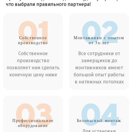
что выбрали правильного партнера!
01
02
Собственное
Монтажники
с опытом
производство
от 3х-лет
Собственное
Все сотрудники от
производство
замерщиков до
позволяет нам сделать
монтажников имеют
конечную цену ниже
большой опыт работы
в натяжных потолках
03
04
Профессиональное
Безопасный
монтаж
оборудование
Для установки