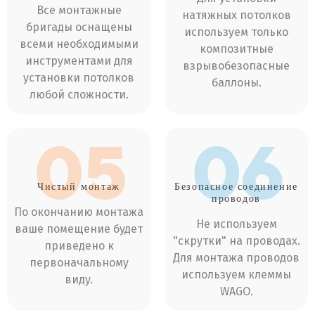
Все монтажные
натяжных потолков
бригады оснащены
используем только
всеми необходимыми
композитные
инструментами для
взрывобезопасные
установки потолков
баллоны.
любой сложности.
05
06
Чистый
монтаж
Безопасное соединение
проводов
По окончанию монтажа
Не используем
ваше помещение будет
"скрутки" на проводах.
приведено к
Для монтажа проводов
первоначальному
используем клеммы
виду.
WAGO.