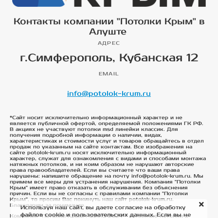
Контакты компании "Потолки Крым" в
Алуште
АДРЕС
г.Симферополь, Кубанская 12
EMAIL
info@potolok-krum.ru
*Сайт носит исключительно информационный характер и не
является публичной офертой, определяемой положениями ГК РФ.
В акциях не участвуют потолки msd линейки классик. Для
получения подробной информации о наличии, видах,
характеристиках и стоимости услуг и товаров обращайтесь в отдел
продаж по указанным на сайте контактам. Все изображения на
сайте potolok-krum.ru носят исключительно информационный
характер, служат для ознакомления с видами и способами монтажа
натяжных потолков, и ни коим образом не нарушают авторские
права правообладателей. Если вы считаете что ваши права
нарушены: напишите обращение на почту info@potolok-krum.ru. Мы
примем все меры для устранения нарушения. Компания "Потолки
Крым" имеет право отказать в обслуживании без объяснения
причин. Если вы не согласны с правилами компании "Потолки
Крым", то просим Вас покинуть наш сайт potolok-krum.ru.
Благодарим за понимание.
Используя наш сайт, вы даете согласие на обработку
файлов cookie и пользовательских данных. Если вы не
Компания "Потолки Крым". ©2015-2024 - натяжные потолки в