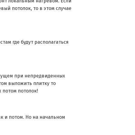
монт локальным нагревом. Если
вый потолок, то в этом случае
стам где будут располагаться
будущем при непредвиденных
том выложить плитку то
ж потом потолок!
к и потом. Но на начальном