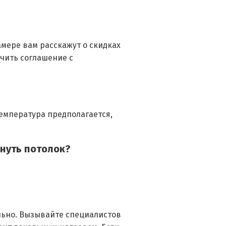
амере вам расскажут о скидках
ючить соглашение с
температура предполагается,
януть потолок?
льно. Вызывайте специалистов