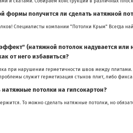
ми и скатами. Собираем конструкции в различных плоск
ной формы получится ли сделать натяжной по
лков! Специалисты компании "Потолки Крым" Всегда най
й эффект" (натяжной потолок надувается или
как от него избавиться?
лка при нарушении герметичности швов между плитами. 
проблемы служит герметизация стыков плит, либо фикс
ь натяжные потолки на гипсокартон?
держится. То можно сделать натяжные потолки, но обяза