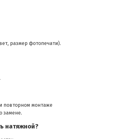
вет, размер фотопечати).
.
ри повторном монтаже
о замене.
ть натяжной?