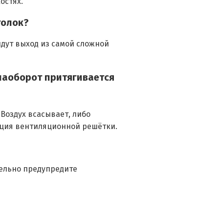
остях.
толок?
дут выход из самой сложной
 наоборот притягивается
Воздух всасывает, либо
ация вентиляционной решётки.
тельно предупредите