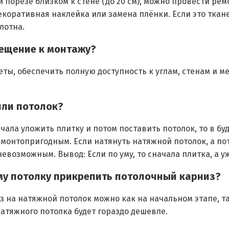
 порезе близком к стене (до 20 см), можно провести ре
екоративная наклейка или замена плёнки. Если это ткане
лотна.
мещение к монтажу?
ты, обеспечить полную доступность к углам, стенам и ме
или потолок?
начала уложить плитку и потом поставить потолок, то в 
емонтопригодным. Если натянуть натяжной потолок, а по
евозможным. Вывод: Если по уму, то сначала плитка, а у
му потолку прикрепить потолочный карниз?
 на натяжной потолок можно как на начальном этапе, та
натяжного потолка будет гораздо дешевле.