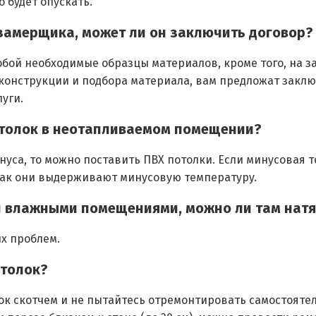
 будет опускать.
а-замерщика, может ли он заключить договор?
обой необходимые образцы материалов, кроме того, на з
 конструкции и подбора материала, вам предложат закл
уги.
отолок в неотапливаемом помещении?
нуса, то можно поставить ПВХ потолки. Если минусовая 
как они выдерживают минусовую температуру.
 и влажными помещениями, можно ли там нат
их проблем.
отолок?
ок скотчем и не пытайтесь отремонтировать самостояте