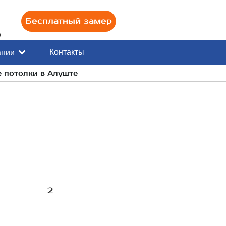
Бесплатный замер
0
Контакты
ании
е потолки в Алуште
2