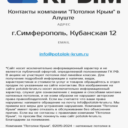
Контакты компании "Потолки Крым" в
Алуште
АДРЕС
г.Симферополь, Кубанская 12
EMAIL
info@potolok-krum.ru
*Сайт носит исключительно информационный характер и не
является публичной офертой, определяемой положениями ГК РФ.
В акциях не участвуют потолки msd линейки классик. Для
получения подробной информации о наличии, видах,
характеристиках и стоимости услуг и товаров обращайтесь в отдел
продаж по указанным на сайте контактам. Все изображения на
сайте potolok-krum.ru носят исключительно информационный
характер, служат для ознакомления с видами и способами монтажа
натяжных потолков, и ни коим образом не нарушают авторские
права правообладателей. Если вы считаете что ваши права
нарушены: напишите обращение на почту info@potolok-krum.ru. Мы
примем все меры для устранения нарушения. Компания "Потолки
Крым" имеет право отказать в обслуживании без объяснения
причин. Если вы не согласны с правилами компании "Потолки
Крым", то просим Вас покинуть наш сайт potolok-krum.ru.
Благодарим за понимание.
Компания "Потолки Крым". ©2015-2024 - натяжные потолки в