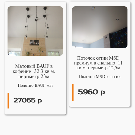
Потолок сатин MSD
премиум в спальню 11
Матовый BAUF в
кв.м. периметр 12,5м
кофейне 32,3 кв.м.
периметр 23м
Полотно MSD классик
Полотно BAUF мат
5960 р
27065 р