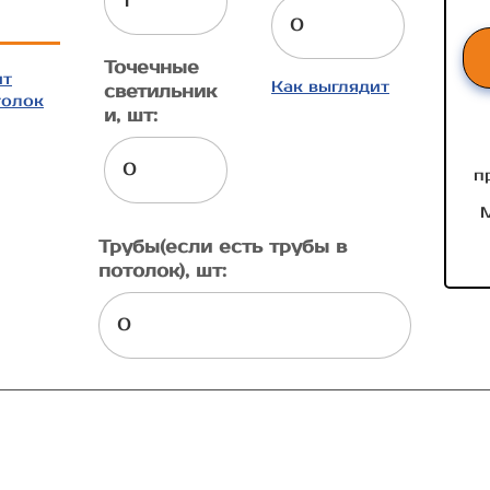
Точечные
ит
Как выглядит
светильник
толок
и, шт:
п
М
Трубы(если есть трубы в
потолок), шт: