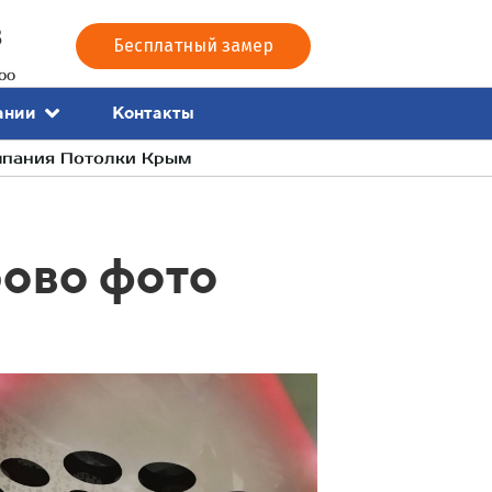
3
Бесплатный замер
00
Контакты
ании
мпания Потолки Крым
рово фото