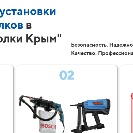
установки
лков
в
олки Крым"
Безопасность. Надежно
Качество. Профессион
02