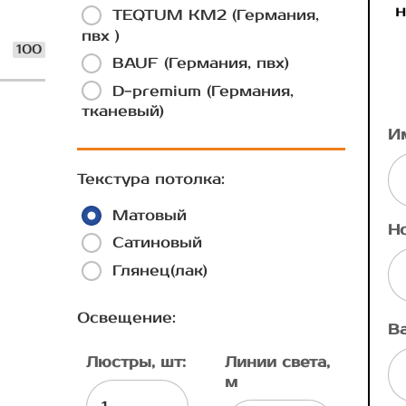
н
TEQTUM КМ2 (Германия,
пвх )
100
BAUF (Германия, пвх)
D-premium (Германия,
тканевый)
И
Текстура потолка:
Матовый
Н
Сатиновый
Глянец(лак)
Освещение:
В
Люстры, шт:
Линии света,
м