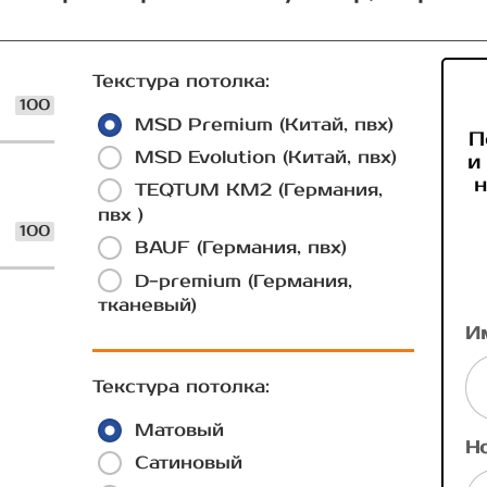
Текстура потолка:
100
MSD Premium (Китай, пвх)
П
MSD Evolution (Китай, пвх)
и
н
TEQTUM КМ2 (Германия,
пвх )
100
BAUF (Германия, пвх)
D-premium (Германия,
тканевый)
И
Текстура потолка:
Матовый
Н
Сатиновый