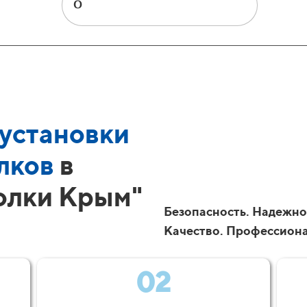
установки
лков
в
олки Крым"
Безопасность. Надежно
Качество. Профессион
02