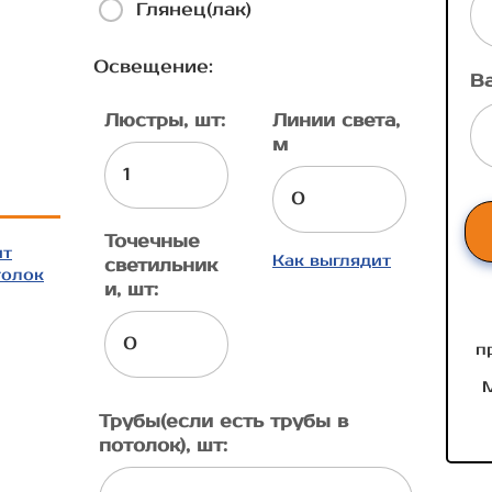
Глянец(лак)
Освещение:
В
Люстры, шт:
Линии света,
м
Точечные
ит
Как выглядит
светильник
толок
и, шт:
п
М
Трубы(если есть трубы в
потолок), шт: