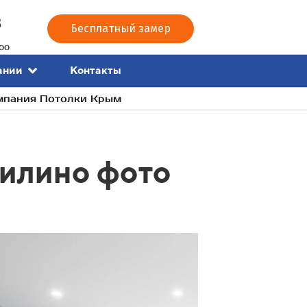
3
Бесплатный замер
00
Контакты
ании
омпания Потолки Крым
Вилино фото