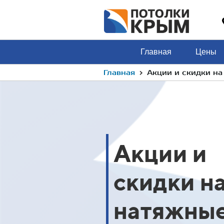
Главная
Цены
›
Главная
Акции и скидки н
Акции и
12 августа
оро закончится:
скидки н
Скидка 10%
натяжны
новоселам
Акция действует при зак