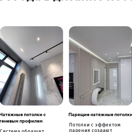
Натяжные потолки с
Парящие натяжные потолк
теневым профилем
Потолки с эффектом
парения создают
Система образует