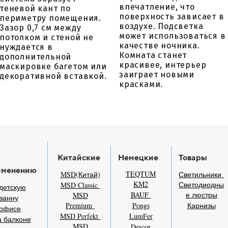
впечатление, что
теневой кант по
поверхность зависает в
периметру помещения.
воздухе. Подсветка
Зазор 0,7 см между
может использоваться в
потолком и стеной не
качестве ночника.
нуждается в
Комната станет
дополнительной
красивее, интерьер
маскировке багетом или
заиграет новыми
декоративной вставкой.
красками.
Китайские
Немецкие
Товары
именению
TEQTUM
MSD(Китай)
Светильники
KM2
Светодиодны
MSD Classic
детскую
BAUF
е люстры
MSD
ванну
Premium
Pongs
Карнизы
 офисе
MSD Perfekt
LumFer
 балконе
MSD
Descor