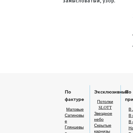
замысловатый, узор.
По
Эксклюзивные
По
фактуре
пр
Потолки
SLOTT
Матовые
В 
Звездное
Сатиновы
В 
небо
е
В
Скрытые
Глянцевы
На
карнизы
е