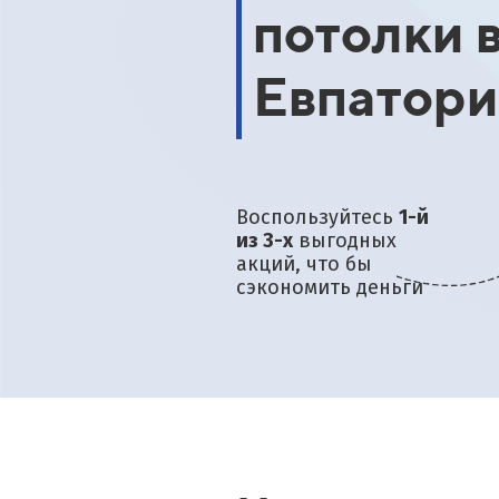
потолки 
договора и внесения пре
в день замера
ассчитать по акции
Евпатор
Воспользуйтесь
1-й
из 3-х
выгодных
акций, что бы
сэкономить деньги