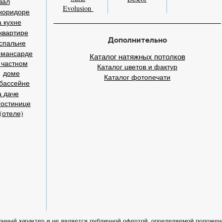
зал
Evolusion
коридоре
 кухне
квартире
Дополнительно
спальне
 мансарде
Каталог натяжных потолков
 частном
Каталог цветов и фактур
доме
Каталог фотопечати
бассейне
а даче
гостинице
(отеле)
онный характер и не является публичной офертой, определяемой положен