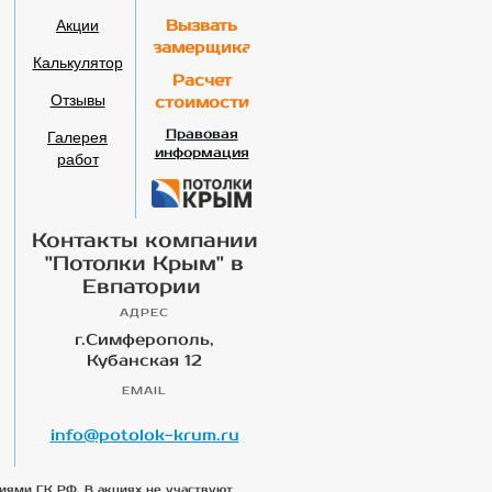
Акции
Вызвать
замерщика
Калькулятор
Расчет
Отзывы
стоимости
Галерея
Правовая
информация
работ
Контакты компании
"Потолки Крым" в
Евпатории
АДРЕС
г.Симферополь,
Кубанская 12
EMAIL
info@potolok-krum.ru
иями ГК РФ. В акциях не участвуют