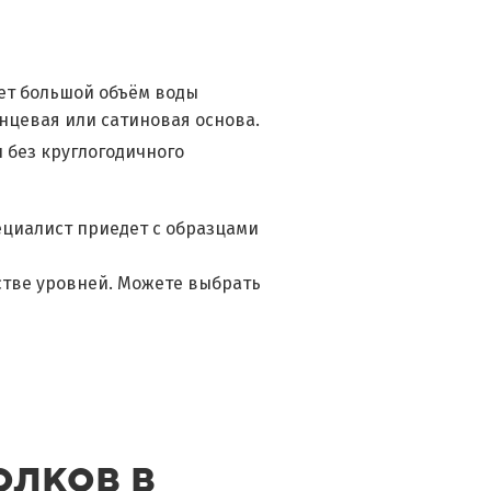
ет большой объём воды
янцевая или сатиновая основа.
 без круглогодичного
ециалист приедет с образцами
стве уровней. Можете выбрать
олков в