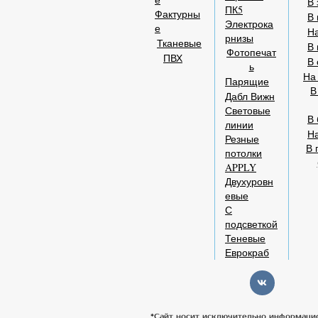
В 
ПК5
Фактурны
В 
Электрока
е
На
рнизы
Тканевые
В 
Фотопечат
ПВХ
В 
ь
На
Парящие
В
Дабл Вижн
Световые
В 
линии
Н
Резные
В 
потолки
APPLY
Двухуровн
евые
С
подсветкой
Теневые
Еврокраб
*Сайт носит исключительно информаци