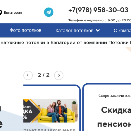
+7(978) 958-30-03
Евпатория
Телефон ежедневно с 9:00 до 20:0
Фото потолков
Каталог потолков
О комп
а натяжные потолки в Евпатории от компании Потолки
2
/
2
12 августа
Скоро закончится:
а
Скидка 10%
е
пенсионерам
лючении