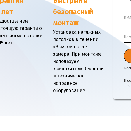
арантия
Быстрый и
 лет
безопасный
Им
едоставляем
монтаж
стоящую гарантию
Установка натяжных
 натяжные потолки
Ном
потолков в течении
15 лет
48 часов после
замера. При монтаже
используем
композитные баллоны
Бес
и технически
Наж
исправное
о
оборудование