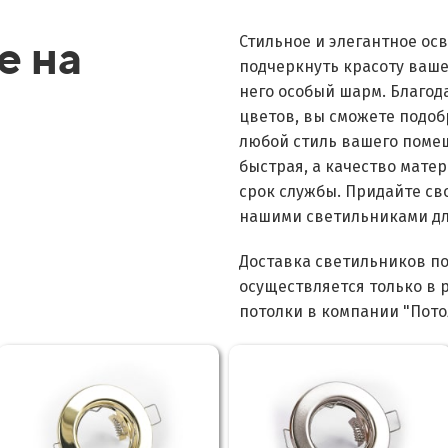
е на
Стильное и элегантное о
подчеркнуть красоту ваше
него особый шарм. Благо
цветов, вы сможете подоб
любой стиль вашего помещ
и
быстрая, а качество мате
срок службы. Придайте св
нашими светильниками дл
Доставка светильников п
осуществляется только в 
потолки в компании "Пот