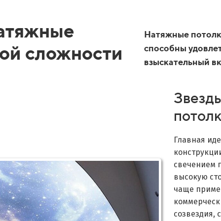
натяжные
Натяжные потолк
ой сложности
способны удовле
взыскательный вк
Звезды
потол
Главная иде
конструкци
свечением п
высокую сто
чаще приме
коммерческ
созвездия,