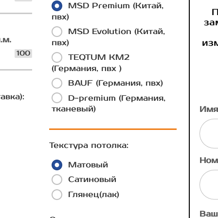
MSD Premium (Китай,
П
пвх)
за
MSD Evolution (Китай,
.м.
из
пвх)
100
TEQTUM КМ2
(Германия, пвх )
BAUF (Германия, пвх)
авка):
D-premium (Германия,
тканевый)
Имя
Текстура потолка:
Ном
Матовый
Сатиновый
Глянец(лак)
Ваш