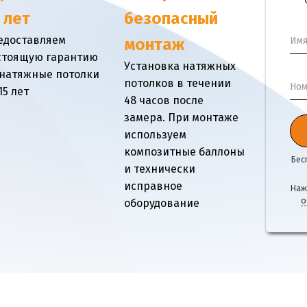
 лет
безопасный
едоставляем
Им
монтаж
стоящую гарантию
Установка натяжных
 натяжные потолки
потолков в течении
Ном
15 лет
48 часов после
замера. При монтаже
используем
композитные баллоны
Бес
и технически
исправное
Наж
о
оборудование