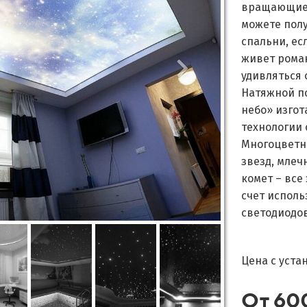
вращающиес
можете полу
спальни, ес
живет рома
удивляться
Натяжной п
небо»
изгот
технологии 
Многоцветн
звезд, млеч
комет – все
счет испол
светодиодов
Цена с уста
От 60