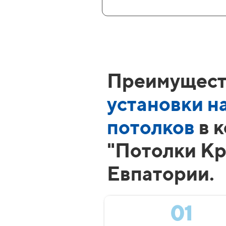
Преимущест
установки н
потолков
в 
"Потолки Кр
Евпатории.
01