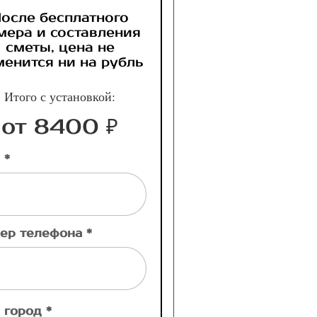
осле бесплатного
мера и составления
сметы, цена не
менится ни на рубль
Итого с установкой:
от 8400 ₽
 *
ер телефона *
 город *