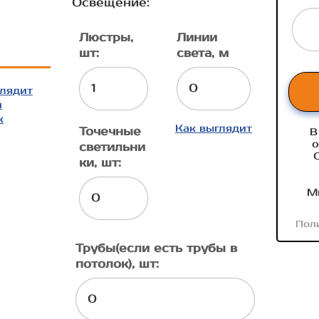
Освещение:
Люстры,
Линии
шт:
света, м
глядит
й
к
Как выглядит
Точечные
В
о
светильни
ки, шт:
М
Пол
Трубы(если есть трубы в
потолок), шт: