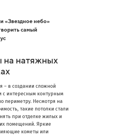
и «Звездное небо»
творить самый
ус
 на натяжных
ках
я – в создании сложной
и с интересным контурным
о периметру. Несмотря на
имость, такие потолки стали
нять при отделке жилых и
их помещений. Яркие
 сияющие кометы или