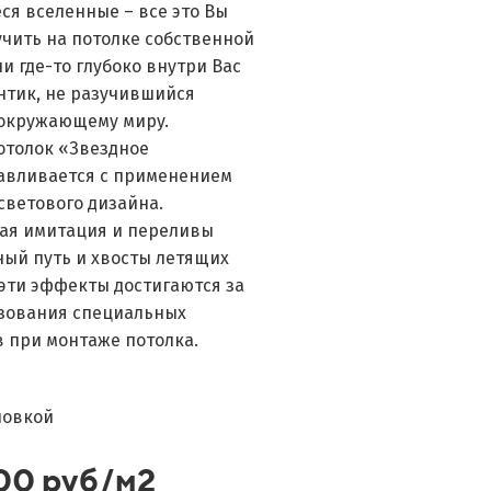
я вселенные – все это Вы
чить на потолке собственной
ли где-то глубоко внутри Вас
нтик, не разучившийся
 окружающему миру.
отолок «Звездное
авливается с применением
светового дизайна.
ая имитация и переливы
ный путь и хвосты летящих
 эти эффекты достигаются за
ьзования специальных
 при монтаже потолка.
новкой
00 руб/м2