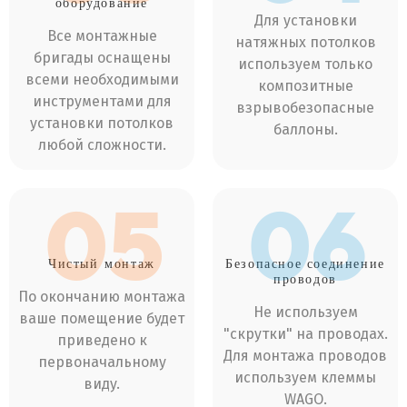
оборудование
Для установки
Все монтажные
натяжных потолков
бригады оснащены
используем только
всеми необходимыми
композитные
инструментами для
взрывобезопасные
установки потолков
баллоны.
любой сложности.
05
06
Чистый
монтаж
Безопасное соединение
проводов
По окончанию монтажа
Не используем
ваше помещение будет
"скрутки" на проводах.
приведено к
Для монтажа проводов
первоначальному
используем клеммы
виду.
WAGO.