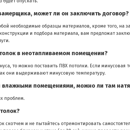
 будет опускать.
а-замерщика, может ли он заключить договор?
обой необходимые образцы материалов, кроме того, на з
 конструкции и подбора материала, вам предложат закл
уги.
отолок в неотапливаемом помещении?
нуса, то можно поставить ПВХ потолки. Если минусовая 
как они выдерживают минусовую температуру.
 и влажными помещениями, можно ли там нат
их проблем.
отолок?
ок скотчем и не пытайтесь отремонтировать самостояте