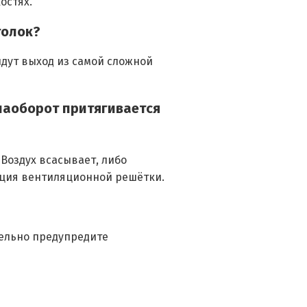
остях.
толок?
дут выход из самой сложной
 наоборот притягивается
Воздух всасывает, либо
ация вентиляционной решётки.
тельно предупредите