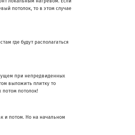
монт локальным нагревом. Если
вый потолок, то в этом случае
стам где будут располагаться
будущем при непредвиденных
том выложить плитку то
ж потом потолок!
к и потом. Но на начальном