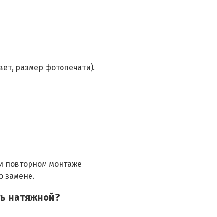
вет, размер фотопечати).
.
ри повторном монтаже
о замене.
ть натяжной?