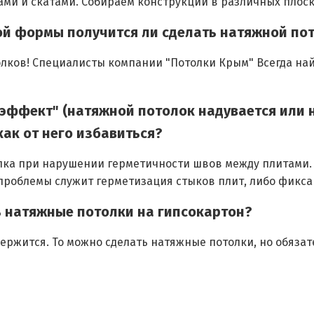
ми и скатами. Собираем конструкции в различных плоск
ной формы получится ли сделать натяжной по
лков! Специалисты компании "Потолки Крым" Всегда най
й эффект" (натяжной потолок надувается или
как от него избавиться?
лка при нарушении герметичности швов между плитами. 
проблемы служит герметизация стыков плит, либо фикс
ь натяжные потолки на гипсокартон?
держится. То можно сделать натяжные потолки, но обяза