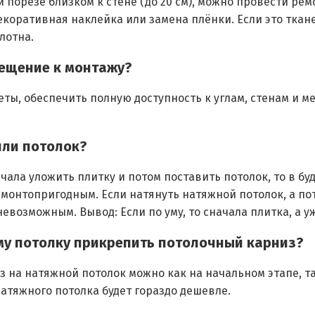
 порезе близком к стене (до 20 см), можно провести ре
екоративная наклейка или замена плёнки. Если это ткане
лотна.
мещение к монтажу?
ты, обеспечить полную доступность к углам, стенам и ме
или потолок?
начала уложить плитку и потом поставить потолок, то в 
емонтопригодным. Если натянуть натяжной потолок, а по
евозможным. Вывод: Если по уму, то сначала плитка, а у
му потолку прикрепить потолочный карниз?
 на натяжной потолок можно как на начальном этапе, та
натяжного потолка будет гораздо дешевле.