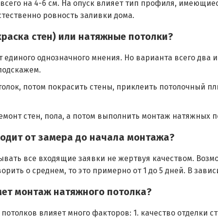
всего на 4-6 см. На опуск влияет тип профиля, имеющие
стественно ровность заливки дома.
краска стен) или натяжные потолки?
т единого однозначного мнения. Но варианта всего два 
подскажем.
отолок, потом покрасить стены, приклеить потолочный пл
ремонт стен, пола, а потом выполнить монтаж натяжных п
ходит от замера до начала монтажа?
ывать все входящие заявки не жертвуя качеством. Возм
орить о среднем, то это примерно от 1 до 5 дней. В зави
мет монтаж натяжного потолка?
потолков влияет много факторов: 1. качество отделки ст