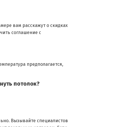
амере вам расскажут о скидках
ючить соглашение с
температура предполагается,
януть потолок?
льно. Вызывайте специалистов