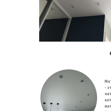
Ма
- э
на
кот
ма