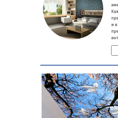
им
Ка
пр
и в
пр
ин