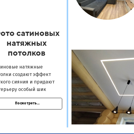
ото сатиновых
натяжных
потолков
тиновые натяжные
толки создают эффект
кого сияния и придают
терьеру особый шик
Посмотреть...