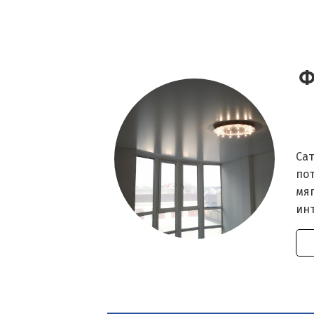
Ф
Са
по
мяг
ин