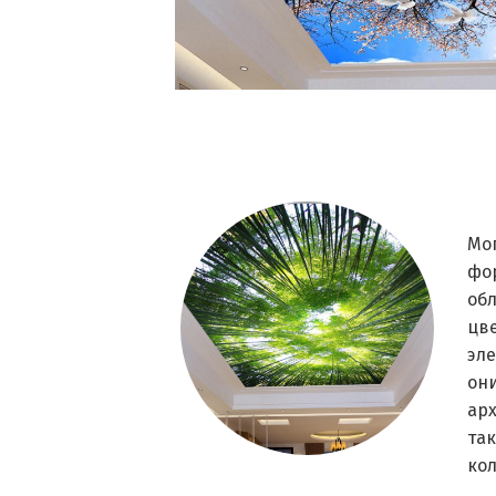
Мо
фор
обл
цве
эл
он
арх
так
ко