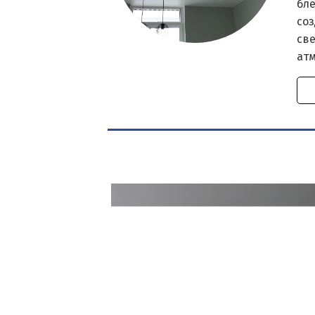
бле
со
све
ат