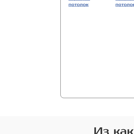
потолок
потоло
Из как