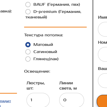
BAUF (Германия, пвх)
авка):
D-premium (Германия,
тканевый)
Имя
Текстура потолка:
Ном
Матовый
Сатиновый
Глянец(лак)
Ваш
Освещение:
Люстры,
Линии
шт:
света, м
глядит
й