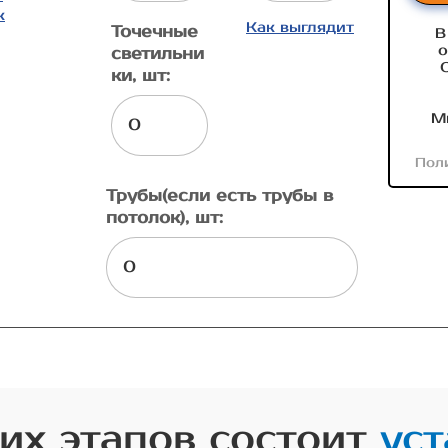
к
Как выглядит
Точечные
В
о
светильни
ки, шт:
М
Пол
Трубы(если есть трубы в
потолок), шт:
их этапов состоит
уст