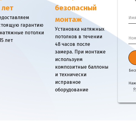
 лет
безопасный
едоставляем
Им
монтаж
стоящую гарантию
Установка натяжных
 натяжные потолки
потолков в течении
Ном
15 лет
48 часов после
замера. При монтаже
используем
композитные баллоны
Бес
и технически
исправное
Наж
о
оборудование