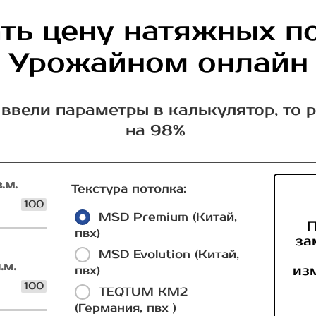
ть цену натяжных п
Урожайном онлайн
ввели параметры в калькулятор, то 
на 98%
.м.
Текстура потолка:
100
MSD Premium (Китай,
П
пвх)
за
MSD Evolution (Китай,
.м.
из
пвх)
100
TEQTUM КМ2
(Германия, пвх )