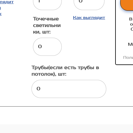
глядит
й
к
Как выглядит
Точечные
В
о
светильни
ки, шт:
М
Пол
Трубы(если есть трубы в
потолок), шт: