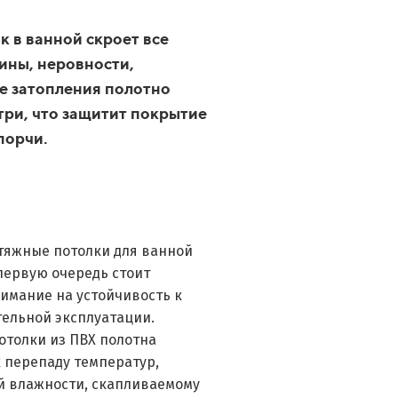
 в ванной скроет все
ины, неровности,
ае затопления полотно
три, что защитит покрытие
порчи.
тяжные потолки для ванной
первую очередь стоит
имание на устойчивость к
тельной эксплуатации.
отолки из ПВХ полотна
 перепаду температур,
 влажности, скапливаемому