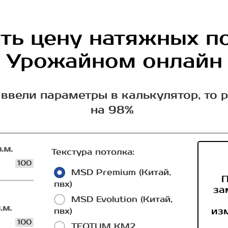
ть цену натяжных п
Урожайном онлайн
ввели параметры в калькулятор, то 
на 98%
.м.
Текстура потолка:
100
MSD Premium (Китай,
П
пвх)
за
MSD Evolution (Китай,
.м.
из
пвх)
100
TEQTUM КМ2