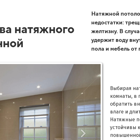
Натяжной потолок
недостатки: трещ
ва натяжного
желтизну. В случ
нной
удержит воду вну
пола и мебель от 
Выбирая на
комнаты, в 
обратить вн
влаге и дли
Натяжные п
устойчивы к
повышенной