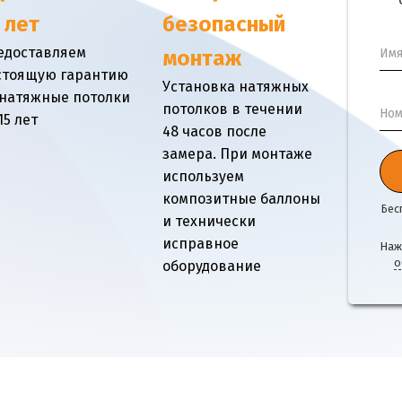
 лет
безопасный
едоставляем
Им
монтаж
стоящую гарантию
Установка натяжных
 натяжные потолки
потолков в течении
Ном
15 лет
48 часов после
замера. При монтаже
используем
композитные баллоны
Бес
и технически
исправное
Наж
о
оборудование