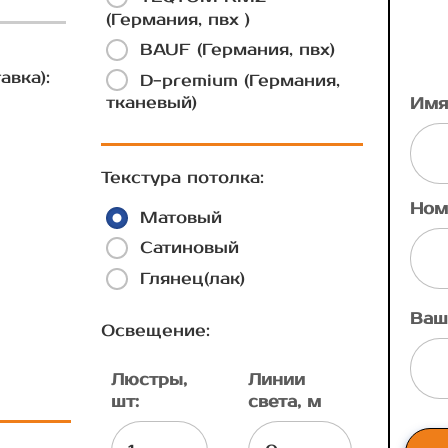
(Германия, пвх )
BAUF (Германия, пвх)
авка):
D-premium (Германия,
тканевый)
Имя
Текстура потолка:
Ном
Матовый
Сатиновый
Глянец(лак)
Ваш
Освещение:
Люстры,
Линии
шт:
света, м