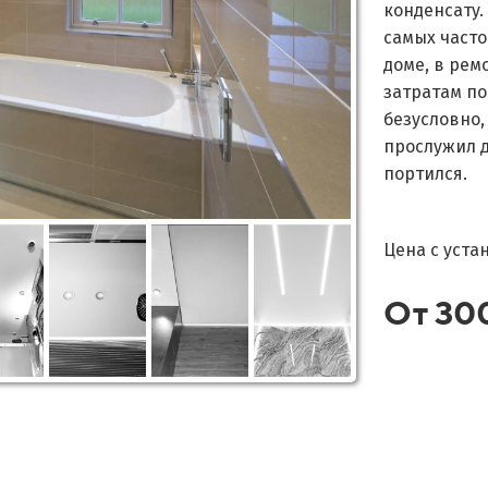
конденсату.
самых част
доме, в рем
затратам по
безусловно,
прослужил д
портился.
Цена с уста
От 30