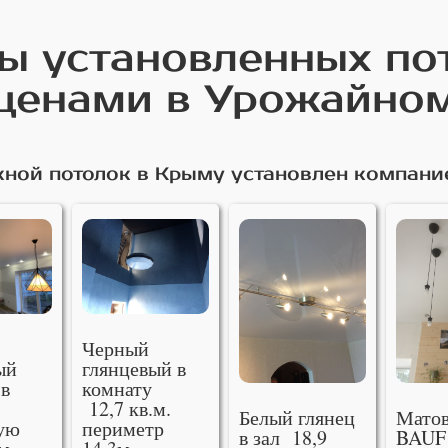
 установленных по
ценами в Урожайно
ной потолок в Крыму установлен компани
Черный
ый
глянцевый в
 в
комнату
12,7 кв.м.
Белый глянец
Мато
ую
периметр
в зал 18,9
BAUF