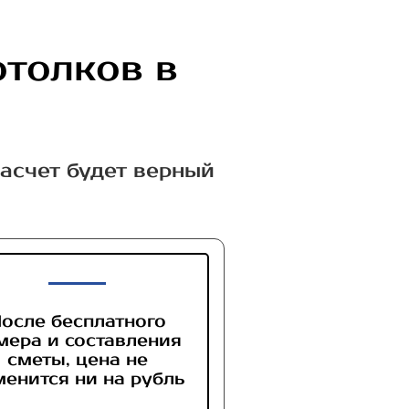
отолков в
расчет будет верный
осле бесплатного
мера и составления
сметы, цена не
менится ни на рубль