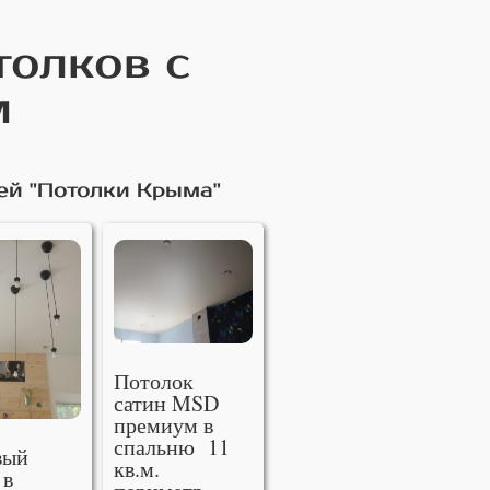
толков с
м
ей "Потолки Крыма"
Потолок
сатин MSD
премиум в
спальню 11
вый
кв.м.
 в